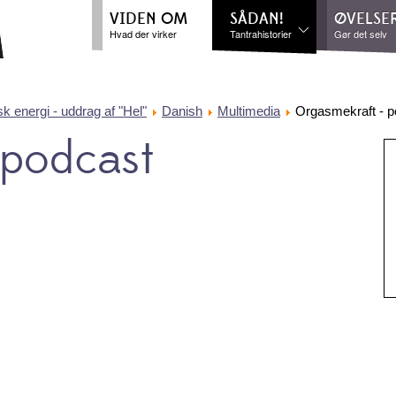
VIDEN OM
SÅDAN!
ØVELSE
Hvad der virker
Tantrahistorier
Gør det selv
k energi - uddrag af "Hel"
Danish
Multimedia
Orgasmekraft - p
 podcast