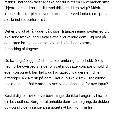
møder i harachakraet? Måske har du lavet en lukkemekanisme
i hjertet for at skærme dig mod tidligere tiders svigt? Måske
knuger dit solar plexus sig sammen bare ved tanken om igen at
skulle ind i et parforhold?
Det er vigtigt at få kigget på disse tilstande i energisystemet. Du
skal ikke tænke, at du skal slette eller ændre dem. Kig blot på
dem med kærlighed og bevidsthed, så vil der komme
forandring af tingene.
Du kan også kigge på dine tanker omkring parforhold. Skriv
ned hvilke overbevisninger om det modsatte køn, parforhold, dit
eget køn og evt. familieliv, du har taget til dig gennem dine
erfaringer. Kig kritisk på dem - har du virkelig ret? Eller kunne
nogle af den måske modbevises ved at åbne sig for nye input?
Beslut dig for, hvilke overbevisninger du ikke længere vil nære i
din bevidsthed. Sørg for at anholde dem næste gang, de dukker
op - og slip dem så igen, så noget nyt kan komme frem.