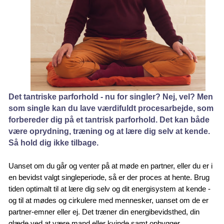
Det tantriske parforhold - nu for singler? Nej, vel? Men
som single kan du lave værdifuldt procesarbejde, som
forbereder dig på et tantrisk parforhold. Det kan både
være oprydning, træning og at lære dig selv at kende.
Så hold dig ikke tilbage.
Uanset om du går og venter på at møde en partner, eller du er i
en bevidst valgt singleperiode, så er der proces at hente. Brug
tiden optimalt til at lære dig selv og dit energisystem at kende -
og til at mødes og cirkulere med mennesker, uanset om de er
partner-emner eller ej. Det træner din energibevidsthed, din
glæde ved at være mand eller kvinde samt opbygger