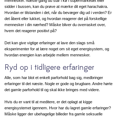
mennesker. Næste gang du står i kø i supermarkedet eller
sidder i bussen, kan du prøve at mærke dit eget harachakra.
Hvordan er tilstanden i det, når du bevæger dig ud i verden? Er
det åbent eller lukket, og hvordan reagerer det på forskellige
mennesker i din nærhed? Måske bliver du overrasket over,
hvem det reagerer positivt på?
Det kan give vigtige erfaringer at lave den slags små
eksperimenter for at lære noget om sit eget energisystem, og
hvordan energien kan arbejde mellem mennesker.
Ryd op i tidligere erfaringer
Alle, som har blot et enkelt parforhold bag sig, medbringer
erfaringer til det næste. Nogle er gode og brugbare. Andre hørte
det gamle parforhold til og skal ikke bringes med videre.
Hvis du er vant til at meditere, er det oplagt at kigge
energisystemet igennem. Hvor har du lagret gamle erfaringer?
Måske ligger der ubehagelige billeder fra gamle seksuelle