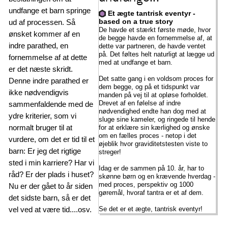
undfange et barn springe
Et ægte tantrisk eventyr -
ud af processen. Så
based on a true story
De havde et stærkt første møde, hvor
ønsket kommer af en
de begge havde en fornemmelse af, at
indre parathed, en
dette var partneren, de havde ventet
på. Det føltes helt naturligt at lægge ud
fornemmelse af at dette
med at undfange et barn.
er det næste skridt.
Det satte gang i en voldsom proces for
Denne indre parathed er
dem begge, og på et tidspunkt var
ikke nødvendigvis
manden på vej til at opløse forholdet.
Drevet af en følelse af indre
sammenfaldende med de
nødvendighed endte han dog med at
ydre kriterier, som vi
sluge sine kameler, og ringede til hende
normalt bruger til at
for at erklære sin kærlighed og ønske
om en fælles proces - netop i det
vurdere, om det er tid til et
øjeblik hvor graviditetstesten viste to
barn: Er jeg det rigtige
streger!
sted i min karriere? Har vi
Idag er de sammen på 10. år, har to
råd? Er der plads i huset?
skønne børn og en krævende hverdag -
med proces, perspektiv og 1000
Nu er der gået to år siden
gøremål, hvoraf tantra er et af dem.
det sidste barn, så er det
vel ved at være tid....osv.
Se det er et ægte, tantrisk eventyr!