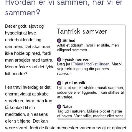
Hvordan er vi sammen, når vi er
sammen?
Det er godt, sjovt og
Tantrisk samvær
hyggeligt at lave
underholdende ting
Stilhed
Aftal et tidsrum, hvor I er stille, men
sammen. Det skal man
alligevel sammen.
ikke holde op med, fordi
Fysisk nærvær
man arbejder med tantra.
Læg jer i
"hånd i fod"-stillingen
. Mærk
Men måske skal det fylde
vejrtrækningen og din partners
lidt mindre?
nærvær.
Lyt til musik
I en travl hverdag er det
Lyt til et smukt stykke musik sammen,
siddende eller liggende. I kan skiftes til
enormt vigtigt at skabe
at vælge.
sprækker, hvor man kan
Natur
få kontakt til sin
Tag ud i naturen. Måske blot et hjørne
meditation, sin essens
af haven. Vær stille, mediter eller sans.
eller sit hjerte. Det kan
være svært, fordi de fleste mennesker vanemæssigt er optaget