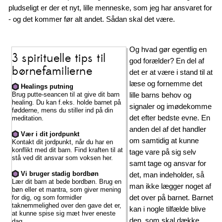
pludseligt er der et nyt, lille menneske, som jeg har ansvaret for
- og det kommer før alt andet. Sådan skal det være.
Og hvad gør egentlig en
3 spirituelle tips til
god forælder? En del af
børnefamilierne
det er at være i stand til at
læse og fornemme det
Healings putning
Brug putte-seancen til at give dit barn
lille barns behov og
healing. Du kan f.eks. holde barnet på
signaler og imødekomme
fødderne, mens du stiller ind på din
det efter bedste evne. En
meditation.
anden del af det handler
Vær i dit jordpunkt
om samtidig at kunne
Kontakt dit jordpunkt, når du har en
konflikt med dit barn. Find kraften til at
tage vare på sig selv
stå ved dit ansvar som voksen her.
samt tage og ansvar for
Vi bruger stadig bordbøn
det, man indeholder, så
Lær dit barn at bede bordbøn. Brug en
man ikke lægger noget af
bøn eller et mantra, som giver mening
det over på barnet. Barnet
for dig, og som formidler
taknemmelighed over den gave det er,
kan i nogle tilfælde blive
at kunne spise sig mæt hver eneste
den, som skal dække
dag.