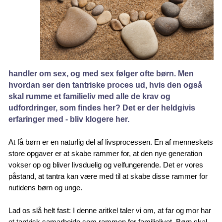
handler om sex, og med sex følger ofte børn. Men
hvordan ser den tantriske proces ud, hvis den også
skal rumme et familieliv med alle de krav og
udfordringer, som findes her? Det er der heldgivis
erfaringer med - bliv klogere her.
At få børn er en naturlig del af livsprocessen. En af menneskets
store opgaver er at skabe rammer for, at den nye generation
vokser op og bliver livsduelig og velfungerende. Det er vores
påstand, at tantra kan være med til at skabe disse rammer for
nutidens børn og unge.
Lad os slå helt fast: I denne aritkel taler vi om, at far og mor har
et tantrisk samarbejde som rammen for familielivet. Børn skal