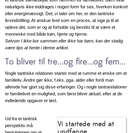
naturligvis ikke inddrages i nogen form for sex, hverken konkret
eller energimæssigt. Det, vi taler om her, er den tantriske
livsindstilling: At anskue livet som en proces, at sige ja til at
opleve det, som er og at forholde sig bevidst til at være et
menneske med både køn, hjerte og hjerne.
Selvom I ikke bor sammen eller ikke har børn, kan der stadig
være tips at hente i denne artikel.
To bliver til tre...og fire...og fem...
Nogle tantriske relationer starter med at rumme et ønske om et
famlileliv. Andre gør ikke, f.eks. pga. alder eller fordi man
allerede har gjort sig disse erfaringer. Og i nogle tantrarelationer
er familielivet en mulighed, som først bliver aktuel, efter at de
indledende opgaver er løst.
Ud fra et tantrisk
Vi startede med at
perspektiv må
undfange...
beslutningen om at