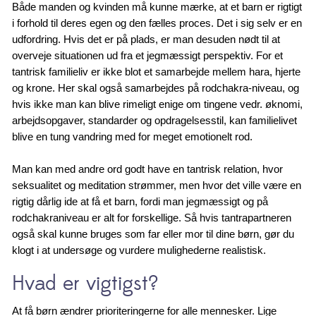
Både manden og kvinden må kunne mærke, at et barn er rigtigt
i forhold til deres egen og den fælles proces. Det i sig selv er en
udfordring. Hvis det er på plads, er man desuden nødt til at
overveje situationen ud fra et jegmæssigt perspektiv. For et
tantrisk familieliv er ikke blot et samarbejde mellem hara, hjerte
og krone. Her skal også samarbejdes på rodchakra-niveau, og
hvis ikke man kan blive rimeligt enige om tingene vedr. øknomi,
arbejdsopgaver, standarder og opdragelsesstil, kan familielivet
blive en tung vandring med for meget emotionelt rod.
Man kan med andre ord godt have en tantrisk relation, hvor
seksualitet og meditation strømmer, men hvor det ville være en
rigtig dårlig ide at få et barn, fordi man jegmæssigt og på
rodchakraniveau er alt for forskellige. Så hvis tantrapartneren
også skal kunne bruges som far eller mor til dine børn, gør du
klogt i at undersøge og vurdere mulighederne realistisk.
Hvad er vigtigst?
At få børn ændrer prioriteringerne for alle mennesker. Lige