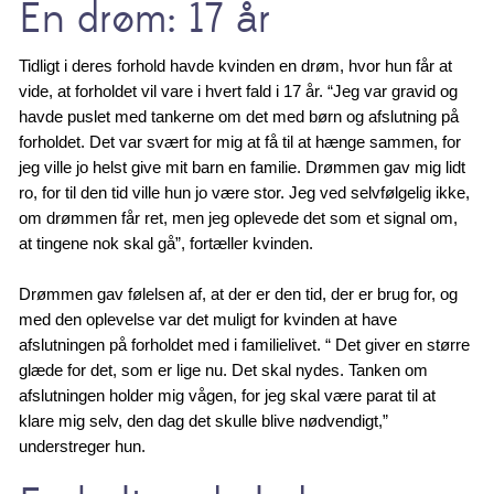
En drøm: 17 år
Tidligt i deres forhold havde kvinden en drøm, hvor hun får at
vide, at forholdet vil vare i hvert fald i 17 år. “Jeg var gravid og
havde puslet med tankerne om det med børn og afslutning på
forholdet. Det var svært for mig at få til at hænge sammen, for
jeg ville jo helst give mit barn en familie. Drømmen gav mig lidt
ro, for til den tid ville hun jo være stor. Jeg ved selvfølgelig ikke,
om drømmen får ret, men jeg oplevede det som et signal om,
at tingene nok skal gå”, fortæller kvinden.
Drømmen gav følelsen af, at der er den tid, der er brug for, og
med den oplevelse var det muligt for kvinden at have
afslutningen på forholdet med i familielivet. “ Det giver en større
glæde for det, som er lige nu. Det skal nydes. Tanken om
afslutningen holder mig vågen, for jeg skal være parat til at
klare mig selv, den dag det skulle blive nødvendigt,”
understreger hun.