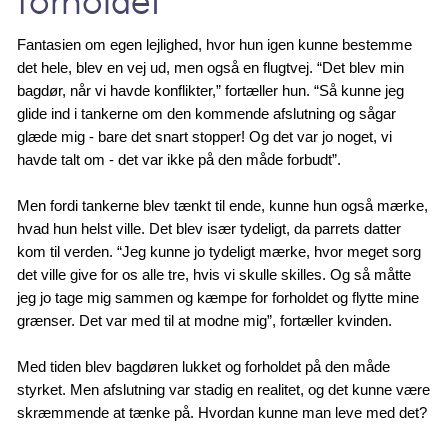
forholdet
Fantasien om egen lejlighed, hvor hun igen kunne bestemme
det hele, blev en vej ud, men også en flugtvej. “Det blev min
bagdør, når vi havde konflikter,” fortæller hun. “Så kunne jeg
glide ind i tankerne om den kommende afslutning og sågar
glæde mig - bare det snart stopper! Og det var jo noget, vi
havde talt om - det var ikke på den måde forbudt”.
Men fordi tankerne blev tænkt til ende, kunne hun også mærke,
hvad hun helst ville. Det blev især tydeligt, da parrets datter
kom til verden. “Jeg kunne jo tydeligt mærke, hvor meget sorg
det ville give for os alle tre, hvis vi skulle skilles. Og så måtte
jeg jo tage mig sammen og kæmpe for forholdet og flytte mine
grænser. Det var med til at modne mig”, fortæller kvinden.
Med tiden blev bagdøren lukket og forholdet på den måde
styrket. Men afslutning var stadig en realitet, og det kunne være
skræmmende at tænke på. Hvordan kunne man leve med det?