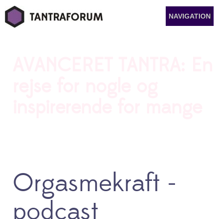
NAVIGATION
AVANCERET TANTRA: En
rejse for nogle og
inspirerende for mange
Læs mere herunder > >
Orgasmekraft -
podcast