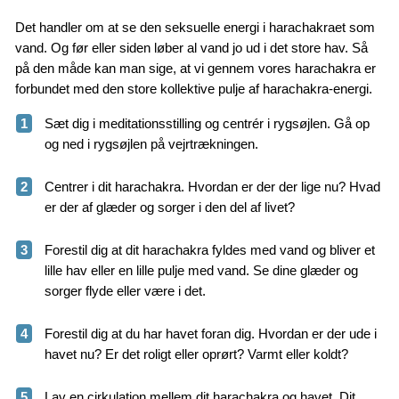
Det handler om at se den seksuelle energi i harachakraet som
vand. Og før eller siden løber al vand jo ud i det store hav. Så
på den måde kan man sige, at vi gennem vores harachakra er
forbundet med den store kollektive pulje af harachakra-energi.
1
Sæt dig i meditationsstilling og centrér i rygsøjlen. Gå op
og ned i rygsøjlen på vejrtrækningen.
2
Centrer i dit harachakra. Hvordan er der der lige nu? Hvad
er der af glæder og sorger i den del af livet?
3
Forestil dig at dit harachakra fyldes med vand og bliver et
lille hav eller en lille pulje med vand. Se dine glæder og
sorger flyde eller være i det.
4
Forestil dig at du har havet foran dig. Hvordan er der ude i
havet nu? Er det roligt eller oprørt? Varmt eller koldt?
5
Lav en cirkulation mellem dit harachakra og havet. Dit